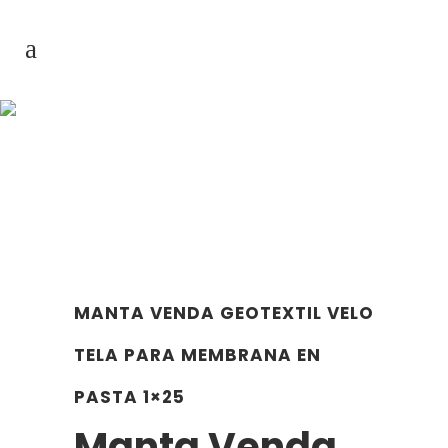
Manta Venda
Geotextil Velo Tela
Para Membrana En
Pasta 1x25
MANTA VENDA GEOTEXTIL VELO
TELA PARA MEMBRANA EN
PASTA 1×25
Manta Venda