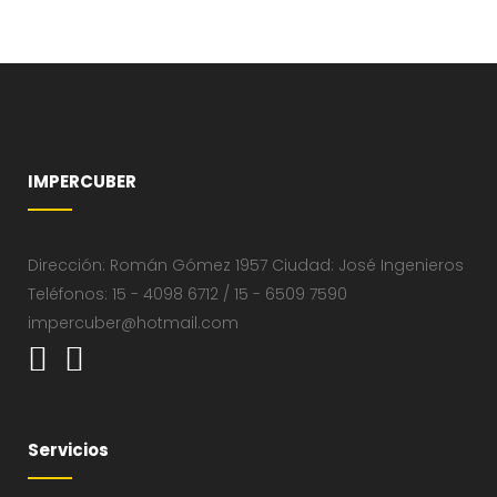
IMPERCUBER
Dirección: Román Gómez 1957 Ciudad: José Ingenieros
Teléfonos: 15 - 4098 6712 / 15 - 6509 7590
impercuber@hotmail.com
Servicios