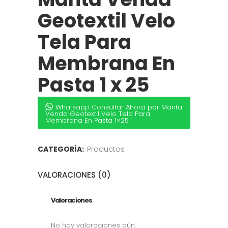
Geotextil Velo
Tela Para
Membrana En
Pasta 1 x 25
Whatsapp Consultar Ahora por Manta
Venda Geotextil Velo Tela Para
Membrana En Pasta 1×25
CATEGORÍA:
Productos
VALORACIONES (0)
Valoraciones
No hay valoraciones aún.