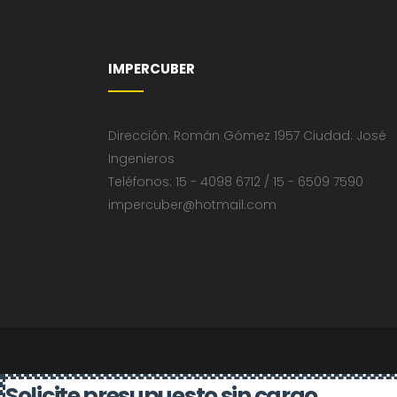
IMPERCUBER
Dirección: Román Gómez 1957 Ciudad: José
Ingenieros
Teléfonos: 15 - 4098 6712 / 15 - 6509 7590
impercuber@hotmail.com
Solicite presupuesto sin cargo