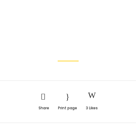
4116-9809/9826 / 4757
Pintura exterio
AS TRANSITABLES
PINTURA EN OBRA
PRODUCTOS
Share
Print page
3
Likes