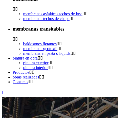
membranas asfálticas techos de losa
membranas techos de chapa
membranas transitables
baldosones flotantes
membranas geotextil
membrana en pasta o liquida
pintura en obra
pintura exterior
pintura interior
Productos
obras realizadas
Contacto