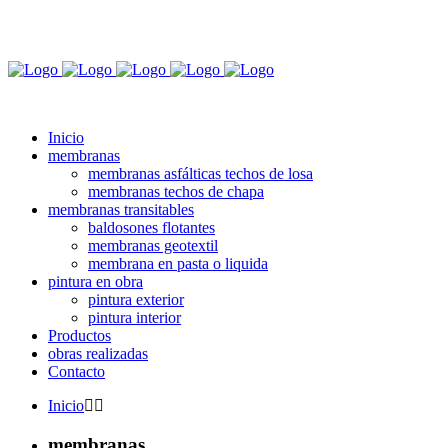
4116-9809/9826 / 4757 - 7002 /15 - 4098 6712 / 15 - 6509 7590
Inicio
membranas
membranas asfálticas techos de losa
membranas techos de chapa
membranas transitables
baldosones flotantes
membranas geotextil
membrana en pasta o liquida
pintura en obra
pintura exterior
pintura interior
Productos
obras realizadas
Contacto
Inicio
membranas