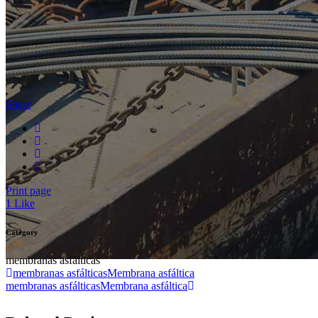
Share
Print page
1
Like
Category
membranas asfálticas
membranas asfálticas
Membrana asfáltica
membranas asfálticas
Membrana asfáltica